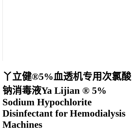
丫立健®5%血透机专用次氯酸
钠消毒液Ya Lijian ® 5%
Sodium Hypochlorite
Disinfectant for Hemodialysis
Machines