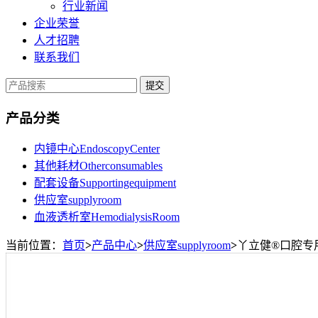
行业新闻
企业荣誉
人才招聘
联系我们
提交
产品分类
内镜中心EndoscopyCenter
其他耗材Otherconsumables
配套设备Supportingequipment
供应室supplyroom
血液透析室HemodialysisRoom
当前位置：
首页
>
产品中心
>
供应室supplyroom
>
丫立健®口腔专用多酶清洗液