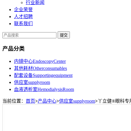
行业新闻
企业荣誉
人才招聘
联系我们
提交
产品分类
内镜中心EndoscopyCenter
其他耗材Otherconsumables
配套设备Supportingequipment
供应室supplyroom
血液透析室HemodialysisRoom
当前位置：
首页
>
产品中心
>
供应室supplyroom
>
丫立健®眼科专用清洗液Ya 