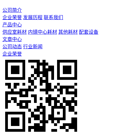
公司简介
企业荣誉
发展历程
联系我们
产品中心
供应室耗材
内镜中心耗材
其他耗材
配套设备
文章中心
公司动态
行业新闻
企业荣誉