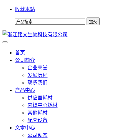
收藏本站
首页
公司简介
企业荣誉
发展历程
联系我们
产品中心
供应室耗材
内镜中心耗材
其他耗材
配套设备
文章中心
公司动态